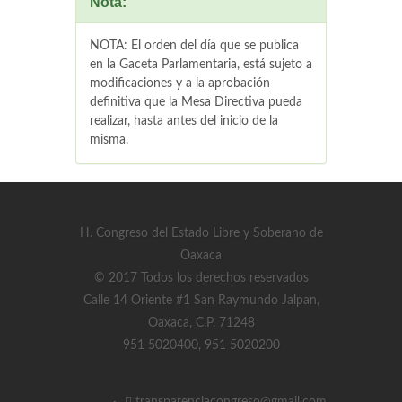
Nota:
NOTA: El orden del día que se publica
en la Gaceta Parlamentaria, está sujeto a
modificaciones y a la aprobación
definitiva que la Mesa Directiva pueda
realizar, hasta antes del inicio de la
misma.
H. Congreso del Estado Libre y Soberano de
Oaxaca
© 2017 Todos los derechos reservados
Calle 14 Oriente #1 San Raymundo Jalpan,
Oaxaca, C.P. 71248
951 5020400, 951 5020200