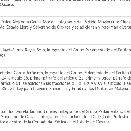
 Oaxaca.
 Dulce Alejandra García Morlán, integrante del Partido Movimiento Ciuda
o del Estado Libre y Soberano de Oaxaca y se adicionan y reforman diversa
Haydeé Irma Reyes Soto, integrante del Grupo Parlamentario del Partido M
aca.
ferino García Jerónimo, integrante del Grupo Parlamentario del Partido 
o 14, articulo 18, primer párrafo del artículo 21, primer y tercer párrafo de
l articulo 61; se adicionan las fracciones XII, XIII, XIV y XV al artículo 3, 
o 35 de la Ley para Prevenir, Sancionar y Erradicar los Delitos en Materia 
andra Daniela Taurino Jiménez, integrante del Grupo Parlamentario del 
y Soberano de Oaxaca, otorga un reconocimiento al Colegio de Profesiona
ctoria dentro de la Contaduría Pública en el Estado de Oaxaca.