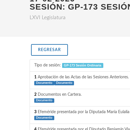
SESIÓN: GP-173 SESIÓ
LXVI Legislatura
REGRESAR
Tipo de sesión:
GP-173 Sesión Ordinaria
1
Aprobación de las Actas de las Sesiones Anteriores.
Documento
Documento
2
Documentos en Cartera.
Documento
3
Efeméride presentada por la Diputada María Eulalia
Documento
4
Efeméride presentada por el Diputado Benjamín Viv