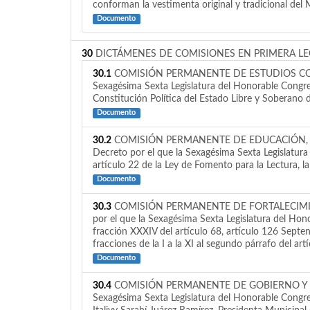
conforman la vestimenta original y tradicional del 
Documento
30
DICTÁMENES DE COMISIONES EN PRIMERA LE
30.1
COMISIÓN PERMANENTE DE ESTUDIOS CONSTITUC
Sexagésima Sexta Legislatura del Honorable Congres
Constitución Política del Estado Libre y Soberano 
Documento
30.2
COMISIÓN PERMANENTE DE EDUCACIÓN, CIENCI
Decreto por el que la Sexagésima Sexta Legislatura
artículo 22 de la Ley de Fomento para la Lectura, la
Documento
30.3
COMISIÓN PERMANENTE DE FORTALECIMIENTO Y
por el que la Sexagésima Sexta Legislatura del Hono
fracción XXXIV del artículo 68, artículo 126 Septen
fracciones de la I a la XI al segundo párrafo del a
Documento
30.4
COMISIÓN PERMANENTE DE GOBIERNO Y ASUNTOS
Sexagésima Sexta Legislatura del Honorable Cong