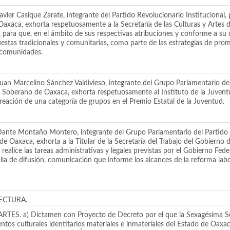
er Casique Zarate, integrante del Partido Revolucionario Institucional, p
xaca, exhorta respetuosamente a la Secretaría de las Culturas y Artes d
 para que, en el ámbito de sus respectivas atribuciones y conforme a su 
estas tradicionales y comunitarias, como parte de las estrategias de promo
s comunidades.
n Marcelino Sánchez Valdivieso, integrante del Grupo Parlamentario del
y Soberano de Oaxaca, exhorta respetuosamente al Instituto de la Juvent
reación de una categoría de grupos en el Premio Estatal de la Juventud.
te Montaño Montero, integrante del Grupo Parlamentario del Partido del
 Oaxaca, exhorta a la Titular de la Secretaría del Trabajo del Gobierno 
ealice las tareas administrativas y legales previstas por el Gobierno Feder
lia de difusión, comunicación que informe los alcances de la reforma lab
ECTURA.
a) Dictamen con Proyecto de Decreto por el que la Sexagésima Sexta
os culturales identitarios materiales e inmateriales del Estado de Oaxa