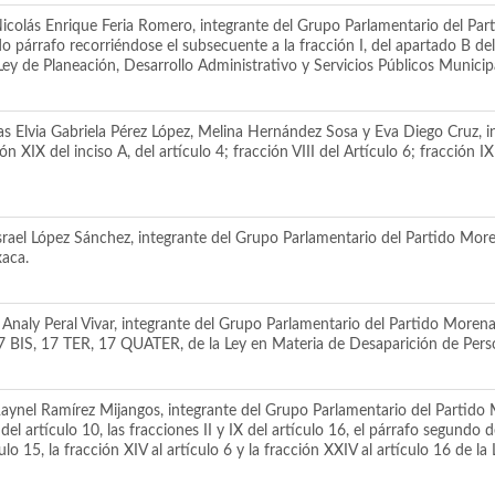
icolás Enrique Feria Romero, integrante del Grupo Parlamentario del Par
párrafo recorriéndose el subsecuente a la fracción I, del apartado B de
y de Planeación, Desarrollo Administrativo y Servicios Públicos Municip
s Elvia Gabriela Pérez López, Melina Hernández Sosa y Eva Diego Cruz, i
 XIX del inciso A, del artículo 4; fracción VIII del Artículo 6; fracción IX d
rael López Sánchez, integrante del Grupo Parlamentario del Partido Moren
xaca.
naly Peral Vivar, integrante del Grupo Parlamentario del Partido Morena, p
 17 BIS, 17 TER, 17 QUATER, de la Ley en Materia de Desaparición de Per
ynel Ramírez Mijangos, integrante del Grupo Parlamentario del Partido Mo
I del artículo 10, las fracciones II y IX del artículo 16, el párrafo segundo d
ulo 15, la fracción XIV al artículo 6 y la fracción XXIV al artículo 16 de l