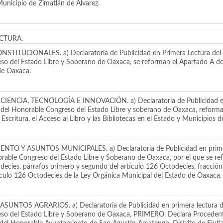
Municipio de Zimatlán de Álvarez.
CTURA.
IONALES. a) Declaratoria de Publicidad en Primera Lectura del Di
o del Estado Libre y Soberano de Oaxaca, se reforman el Apartado A del ar
de Oaxaca.
A, TECNOLOGÍA E INNOVACIÓN. a) Declaratoria de Publicidad en P
 del Honorable Congreso del Estado Libre y soberano de Oaxaca, reforma el
 Escritura, el Acceso al Libro y las Bibliotecas en el Estado y Municipios 
 ASUNTOS MUNICIPALES. a) Declaratoria de Publicidad en primera 
rable Congreso del Estado Libre y Soberano de Oaxaca, por el que se refo
decies, párrafos primero y segundo del artículo 126 Octodecies, fracción VI
rtículo 126 Octodecies de la Ley Orgánica Municipal del Estado de Oaxaca.
 AGRARIOS. a) Declaratoria de Publicidad en primera lectura del 
reso del Estado Libre y Soberano de Oaxaca, PRIMERO. Declara Proceden