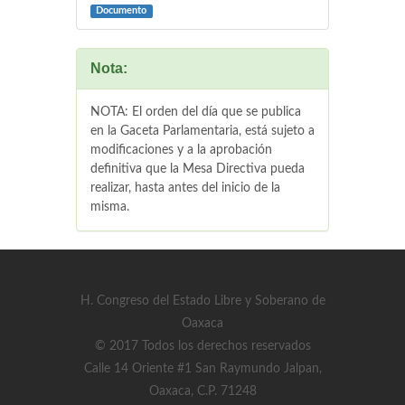
Documento
Nota:
NOTA: El orden del día que se publica
en la Gaceta Parlamentaria, está sujeto a
modificaciones y a la aprobación
definitiva que la Mesa Directiva pueda
realizar, hasta antes del inicio de la
misma.
H. Congreso del Estado Libre y Soberano de
Oaxaca
© 2017 Todos los derechos reservados
Calle 14 Oriente #1 San Raymundo Jalpan,
Oaxaca, C.P. 71248