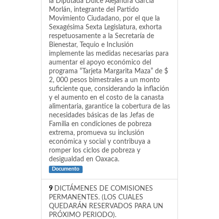
la Diputada Dulce Alejandra García
Morlán, integrante del Partido
Movimiento Ciudadano, por el que la
Sexagésima Sexta Legislatura, exhorta
respetuosamente a la Secretaría de
Bienestar, Tequio e Inclusión
implemente las medidas necesarias para
aumentar el apoyo económico del
programa “Tarjeta Margarita Maza” de $
2, 000 pesos bimestrales a un monto
suficiente que, considerando la inflación
y el aumento en el costo de la canasta
alimentaria, garantice la cobertura de las
necesidades básicas de las Jefas de
Familia en condiciones de pobreza
extrema, promueva su inclusión
económica y social y contribuya a
romper los ciclos de pobreza y
desigualdad en Oaxaca.
Documento
9
DICTÁMENES DE COMISIONES
PERMANENTES. (LOS CUALES
QUEDARÁN RESERVADOS PARA UN
PRÓXIMO PERIODO).