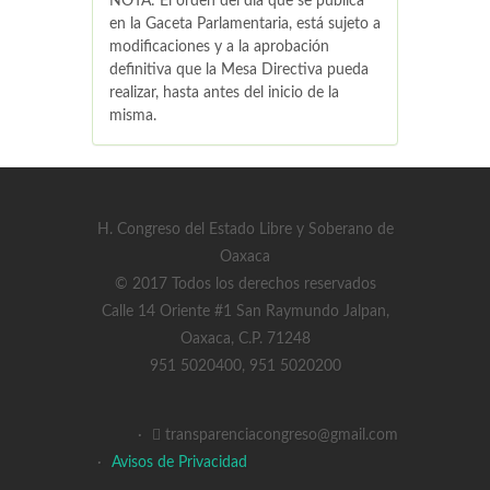
NOTA: El orden del día que se publica
en la Gaceta Parlamentaria, está sujeto a
modificaciones y a la aprobación
definitiva que la Mesa Directiva pueda
realizar, hasta antes del inicio de la
misma.
H. Congreso del Estado Libre y Soberano de
Oaxaca
© 2017 Todos los derechos reservados
Calle 14 Oriente #1 San Raymundo Jalpan,
Oaxaca, C.P. 71248
951 5020400, 951 5020200
·
transparenciacongreso@gmail.com
·
Avisos de Privacidad