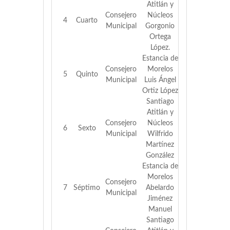
Atitlán y
Consejero
Núcleos
4
Cuarto
Municipal
Gorgonio
Ortega
López.
Estancia de
Consejero
Morelos
5
Quinto
Municipal
Luis Ángel
Ortiz López
Santiago
Atitlán y
Consejero
Núcleos
6
Sexto
Municipal
Wilfrido
Martínez
González
Estancia de
Morelos
Consejero
7
Séptimo
Abelardo
Municipal
Jiménez
Manuel
Santiago