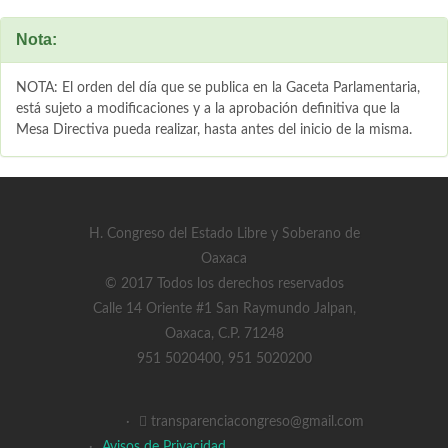
Nota:
NOTA: El orden del día que se publica en la Gaceta Parlamentaria,
está sujeto a modificaciones y a la aprobación definitiva que la
Mesa Directiva pueda realizar, hasta antes del inicio de la misma.
H. Congreso del Estado Libre y Soberano de
Oaxaca
© 2017 Todos los derechos reservados
Calle 14 Oriente #1 San Raymundo Jalpan,
Oaxaca, C.P. 71248
951 5020400, 951 5020200
·
transparenciacongreso@gmail.com
·
Avisos de Privacidad