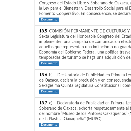
Congreso del Estado Libre y Soberano de Oaxaca, ac
la Ley para el Bienestar y Desarrollo Social para el
Fomento Cooperativo. En consecuencia, se declara 
Documento
18.5
COMISIÓN PERMANENTE DE CULTURAS Y ARTES. 
Sexta Legislatura del Honorable Congreso del Esta
implementen una campaña de comunicación efectiva p
aquellas que representan una imitación o no guarda
Economía del Gobierno Federal, una política trasver
temporadas de turismo se haga una adquisición des
Documento
18.6
b) Declaratoria de Publicidad en Primera Lec
de Oaxaca, declara la preclusión y en consecuencia
Sexagésima Quinta Legislatura Constitucional, como
Documento
18.7
c) Declaratoria de Publicidad en Primera Lec
Soberano de Oaxaca, exhorta respetuosamente al tit
del nombre “Museo de los Pintores Oaxaqueños” (MU
de la Plástica Oaxaqueña” (MUPO).
Documento