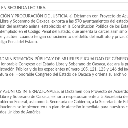
 EN SEGUNDA LECTURA.
 PROCURACIÓN DE JUSTICIA. a) Dictamen con Proyecto de Acuerdo p
Libre y Soberano de Oaxaca, exhorta a las 570 ayuntamientos del estado 
ción del maltrato animal establecido en la Constitución Política de los E
ontemplado en el Código Penal del Estado, que amerita la cárcel, asimismo
les y actúen cuando tengan conocimiento del delito del maltrato y privaci
ódigo Penal del Estado.
NISTRACIÓN PÚBLICA Y DE MUJERES E IGUALDAD DE GÉNERO. a) Di
 Honorable Congreso del Estado Libre y Soberano de Oaxaca, declara la p
stración Pública y de los expedientes número 105, 121, 123 y 146 del í
atura del Honorable Congreso del Estado de Oaxaca y ordena su archivo 
TOS INTERNACIONALES. a) Dictamen con Proyecto de Acuerdo por e
Libre y Soberano de Oaxaca, exhorta respetuosamente a la Secretaría de 
Gobierno Federal, así como la Secretaría de Gobierno, a la Secretaría de 
ibuciones se implementen un plan de atención inmediata para nuestros co
ados Unidos de América