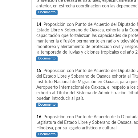
la atención de desastres naturales, específicamente 
anterior, en estrecha coordinación con las dependencia
Documento
14
Proposición con Punto de Acuerdo del Diputado Mau
Estado Libre y Soberano de Oaxaca, exhorta a la Coordi
capacitación que fortalezcan las capacidades de prot
mantener la difusión permanente en radio y televisión
monitoreo y alertamiento de protección civil y riesgos
la temporada de lluvias y ciclones tropicales del año 
Documento
15
Proposición con Punto de Acuerdo del Diputado Zef
del Estado Libre y Soberano de Oaxaca exhorta al Titu
Instituto Nacional de Migración en Oaxaca, para que
Aeropuerto Internacional de Oaxaca, el respeto a los
exhorta al Titular del Sistema de Administración Tribu
puedan introducir al país.
Documento
16
Proposición con Punto de Acuerdo de la Diputada 
Legislatura del Estado Libre y Soberano de Oaxaca, 
Hinojosa, por su legado artístico y cultural.
Documento