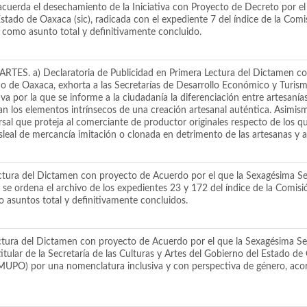
uerda el desechamiento de la Iniciativa con Proyecto de Decreto por el q
 Estado de Oaxaca (sic), radicada con el expediente 7 del índice de la Com
como asunto total y definitivamente concluido.
a) Declaratoria de Publicidad en Primera Lectura del Dictamen con 
do de Oaxaca, exhorta a las Secretarías de Desarrollo Económico y Turis
or la que se informe a la ciudadanía la diferenciación entre artesanías 
n los elementos intrínsecos de una creación artesanal auténtica. Asimismo
sal que proteja al comerciante de productor originales respecto de los que
leal de mercancía imitación o clonada en detrimento de las artesanas y 
tura del Dictamen con proyecto de Acuerdo por el que la Sexagésima Se
 se ordena el archivo de los expedientes 23 y 172 del índice de la Comis
 asuntos total y definitivamente concluidos.
tura del Dictamen con proyecto de Acuerdo por el que la Sexagésima Sext
ular de la Secretaría de las Culturas y Artes del Gobierno del Estado de
PO) por una nomenclatura inclusiva y con perspectiva de género, acorde