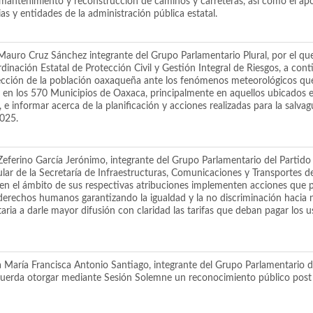
a mantenimiento y reconstrucción de caminos y carreteras, así como el ap
s y entidades de la administración pública estatal.
ro Cruz Sánchez integrante del Grupo Parlamentario Plural, por el que 
nación Estatal de Protección Civil y Gestión Integral de Riesgos, a conti
ección de la población oaxaqueña ante los fenómenos meteorológicos que 
 en los 570 Municipios de Oaxaca, principalmente en aquellos ubicados en
, e informar acerca de la planificación y acciones realizadas para la sal
2025.
erino García Jerónimo, integrante del Grupo Parlamentario del Partido 
lar de la Secretaría de Infraestructuras, Comunicaciones y Transportes de
 en el ámbito de sus respectivas atribuciones implementen acciones que 
 derechos humanos garantizando la igualdad y la no discriminación hacia 
taria a darle mayor difusión con claridad las tarifas que deban pagar los 
María Francisca Antonio Santiago, integrante del Grupo Parlamentario d
acuerda otorgar mediante Sesión Solemne un reconocimiento público pos