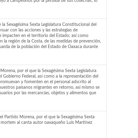
oyo a campesinos por la pérdida de sus cosechas; lo
la Sexagésima Sexta Legislatura Constitucional del
nuar con las acciones y las estrategias de
impacten en el territorio del Estado; así como
 la región de la Costa, de las medidas de prevención,
vaguarda de la población del Estado de Oaxaca durante
Morena, por el que la Sexagésima Sexta Legislatura
l Gobierno Federal, así como a la representación del
promuevan y fomenten en el personal adscrito al
nuestros paisanos migrantes en retorno, así mismo se
usuarios por las mercancías, objetos y alimentos que
el Partido Morena, por el que la Sexagésima Sexta
t mortem al canta autor oaxaqueño Luis Martínez