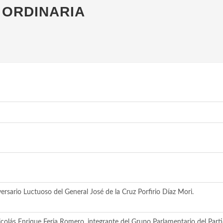
 ORDINARIA
ario Luctuoso del General José de la Cruz Porfirio Díaz Mori.
colás Enrique Feria Romero, integrante del Grupo Parlamentario del Part