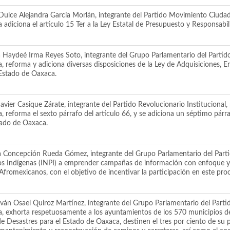
Dulce Alejandra García Morlán, integrante del Partido Movimiento Ciudada
adiciona el artículo 15 Ter a la Ley Estatal de Presupuesto y Responsabi
 Haydeé Irma Reyes Soto, integrante del Grupo Parlamentario del Partido
 reforma y adiciona diversas disposiciones de la Ley de Adquisiciones, E
Estado de Oaxaca.
vier Casique Zárate, integrante del Partido Revolucionario Institucional, 
 reforma el sexto párrafo del artículo 66, y se adiciona un séptimo párr
stado de Oaxaca.
 Concepción Rueda Gómez, integrante del Grupo Parlamentario del Parti
blos Indígenas (INPI) a emprender campañas de información con enfoque y p
 Afromexicanos, con el objetivo de incentivar la participación en este proc
n Osael Quiroz Martínez, integrante del Grupo Parlamentario del Partid
, exhorta respetuosamente a los ayuntamientos de los 570 municipios del
de Desastres para el Estado de Oaxaca, destinen el tres por ciento de su p