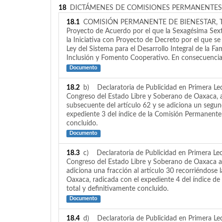
18
DICTÁMENES DE COMISIONES PERMANENTES 
18.1
COMISIÓN PERMANENTE DE BIENESTAR, TEQUI
Proyecto de Acuerdo por el que la Sexagésima Sext
la Iniciativa con Proyecto de Decreto por el que se a
Ley del Sistema para el Desarrollo Integral de la F
Inclusión y Fomento Cooperativo. En consecuencia,
Documento
18.2
b) Declaratoria de Publicidad en Primera Lec
Congreso del Estado Libre y Soberano de Oaxaca, ac
subsecuente del artículo 62 y se adiciona un segundo
expediente 3 del índice de la Comisión Permanente
concluido.
Documento
18.3
c) Declaratoria de Publicidad en Primera Lec
Congreso del Estado Libre y Soberano de Oaxaca acu
adiciona una fracción al artículo 30 recorriéndose la
Oaxaca, radicada con el expediente 4 del índice d
total y definitivamente concluido.
Documento
18.4
d) Declaratoria de Publicidad en Primera Lec