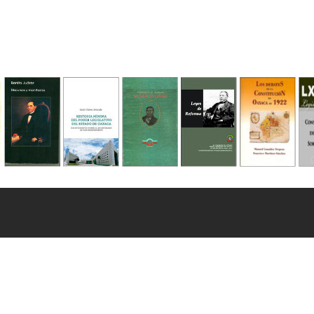
. 71280