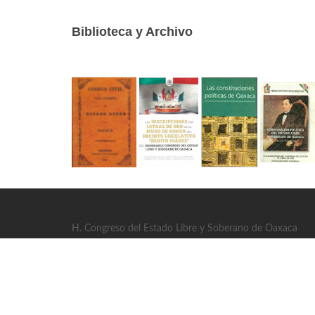
Biblioteca y Archivo
H. Congreso del Estado Libre y Soberano de Oaxaca
© 2017 Todos los derechos reservados
Calle 14 Oriente #1 San Raymundo Jalpan, Oaxaca, C.P
951 5020400, 951 5020200
·
Avisos de Privacidad