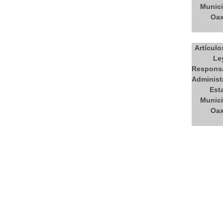
Munici
Oax
Artículo
Le
Responsa
Administr
Est
Munici
Oax