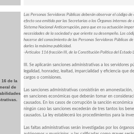
Las Personas Servidoras Públicas deberán observar el código de 
efecto sea emitido por las Secretarías o los Órganos internos de 
Sistema Nacional Anticorrupción, para que en su actuación imper
necesidades de la sociedad y que oriente su desempeño. Los códig
hacerse del conocimiento de las Personas Servidoras Públicas de 
darles la máxima publicidad.
-Artículos 116 fracción III, de la Constitución Política del Estad
III. Se aplicarán sanciones administrativas a los servidores 
legalidad, honradez, lealtad, imparcialidad y eficiencia qu
cargos o comisiones.
 16 de la
neral de
Las sanciones administrativas consistirán en amonestación, s
bilidades
en sanciones económicas que deberán tomar en consideració
trativas.
causados. En los casos de corrupción la sanción económica 
ningún caso las sanciones excederán de tres tantos los benef
causados. La ley establecerá los procedimientos para la inve
Las faltas administrativas serán investigadas por los órgano