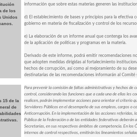
itución
información que sobre estas materias generen las instituci
a de los
s Unidos
d) El establecimiento de bases y principios para la efectiva
canos.
gobierno en materia de fiscalización y control de los recurso
e) La elaboración de un informe anual que contenga los avan
de la aplicación de políticas y programas en la materia.
Derivado de este informe, podrá emitir recomendaciones no v
que adopten medidas dirigidas al fortalecimiento instituciona
hechos de corrupción, así como al mejoramiento de su desem
destinatarias de las recomendaciones informarán al Comité 
Para prevenir la comisión de faltas administrativas y hechos de c
control, considerando las funciones que a cada una de ellas les c
s 15 de la
realicen, podrán implementar acciones para orientar el criterio q
neral de
Servidores Públicos en el desempeño de sus empleos, cargos o co
bilidades
Anticorrupción. En la implementación de las acciones referidas, l
trativas.
Pública de la Federación o de las entidades federativas deberán 
Secretarías, en sus respectivos ámbitos de competencia. En los
internos de control respectivos, emitirán los lineamientos señala