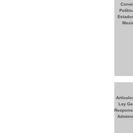
Const
Polític
Estado
Mexi
Artículo
Ley Ge
Responsa
Adminis