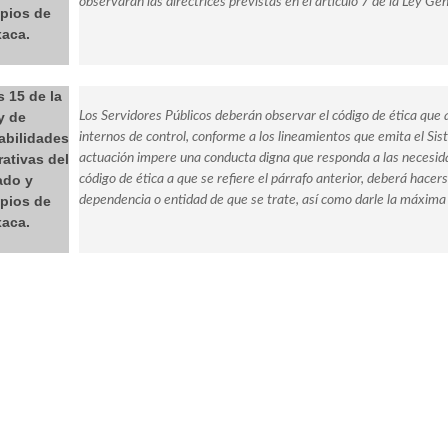
observarán las directrices previstas en el artículo 7 de la Ley Gen
pios de
aca.
s 15 de la
y de
Los Servidores Públicos deberán observar el código de ética que a
bilidades
internos de control, conforme a los lineamientos que emita el Si
ativas del
actuación impere una conducta digna que responda a las necesida
ado y
código de ética a que se refiere el párrafo anterior, deberá hacer
pios de
dependencia o entidad de que se trate, así como darle la máxima 
aca.