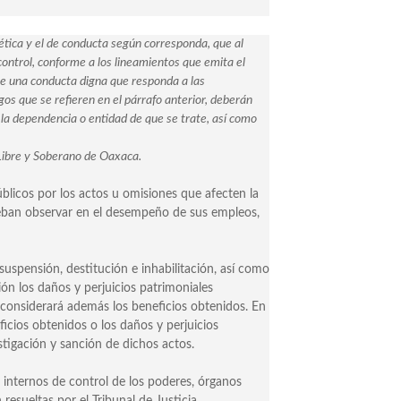
ética y el de conducta según corresponda, que al
control, conforme a los lineamientos que emita el
e una conducta digna que responda a las
os que se refieren en el párrafo anterior, deberán
la dependencia o entidad de que se trate, así como
o Libre y Soberano de Oaxaca.
públicos por los actos u omisiones que afecten la
e deban observar en el desempeño de sus empleos,
uspensión, destitución e inhabilitación, así como
n los daños y perjuicios patrimoniales
considerará además los beneficios obtenidos. En
icios obtenidos o los daños y perjuicios
stigación y sanción de dichos actos.
s internos de control de los poderes, órganos