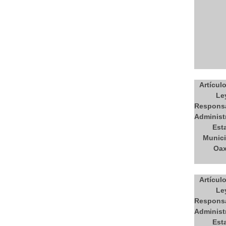
Artículo
Le
Responsa
Administr
Est
Munici
Oax
Artículo
Le
Responsa
Administr
Est