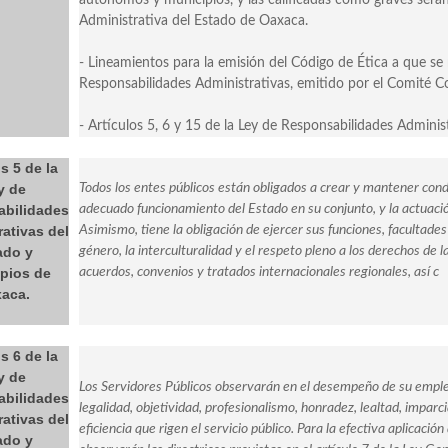
autónomos y municipios, y las calificadas como graves serán 
Administrativa del Estado de Oaxaca.
- Lineamientos para la emisión del Código de Ética a que se r
Responsabilidades Administrativas, emitido por el Comité C
- Artículos 5, 6 y 15 de la Ley de Responsabilidades Admini
s 5 de la
y de
Todos los entes públicos están obligados a crear y mantener cond
bilidades
adecuado funcionamiento del Estado en su conjunto, y la actuació
ativas del
Asimismo, tiene la obligación de ejercer sus funciones, facultades
ado y
género, la interculturalidad y el respeto pleno a los derechos de l
pios de
acuerdos, convenios y tratados internacionales regionales, así c
aca.
s 6 de la
y de
Los Servidores Públicos observarán en el desempeño de su empleo, 
bilidades
legalidad, objetividad, profesionalismo, honradez, lealtad, imparci
ativas del
eficiencia que rigen el servicio público. Para la efectiva aplicación
ado y